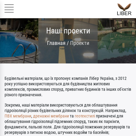
Наші проекти
Главная
/
Проекти
Будівельні матеріали, що їх пропонує компанія Лібер Україна, з 2012
року успішно використовуються для будівництва житлових
комплексів, промислових споруд, приватних будинків та інших об'єктів
різного призначення.
Зокрема, наші матеріали використовуються для облаштування
гідроізоляції різних будівельних ділянок та конструкцій. Наприклад,
ПВХ мембрани
,
дренажні мембрани
та
геотекстилі
призначені для
облаштування гідроізоляції підземних споруд, таких як паркінги,
фундаменти, пальові поля. Для гідроізоляції пожежних резервуарів та
резервуарів з питною водою, штучних водойм та басейнів;