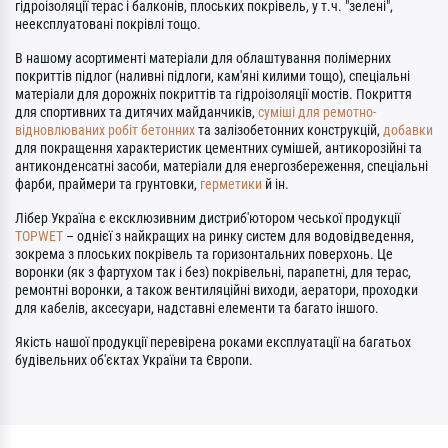
гідроізоляції терас і балконів, плоських покрівель, у т.ч. "зелені",
неексплуатовані покрівлі тощо.
В нашому асортименті матеріали для облаштування полімерних
покриттів підлог (наливні підлоги, кам'яні килими тощо), спеціальні
матеріали для дорожніх покриттів та гідроізоляції мостів. Покриття
для спортивних та дитячих майданчиків,
суміші для ремотно-
відновлюваних робіт бетонних
та залізобетонних конструкцій,
добавки
для покращення характеристик цементних сумішей, антикорозійні та
антиконденсатні засоби, матеріали для енергозбереження, спеціальні
фарби, праймери та грунтовки,
герметики
й ін.
Лібер Україна є ексклюзивним дистриб'ютором чеської продукції
TOPWET
– однієї з найкращих на ринку систем для водовідведення,
зокрема з плоських покрівель та горизонтальних поверхонь. Це
воронки (як з фартухом так і без) покрівельні, парапетні, для терас,
ремонтні воронки, а також вентиляційні виходи, аератори, проходки
для кабелів, аксесуари, надставні елементи та багато іншого.
Якість нашої продукції перевірена роками експлуатації на багатьох
будівельних об'єктах України та Європи.