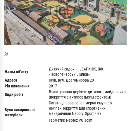
Дитячий садок – LEAPKIDS, ЖК
Назва об’є
кту
«Новопечерські Липки»
Адреса
Київ, вул. Драгомирова 20
Рік виконання
2017
Влаштування доріжок дитячого майданчика
Види робіт
(покриття з антиковзьким ефектом)
Багатоцільова сополімерна емульсія
RevinexПокриття для спортивних
Були використані
майданчиків Neocryl Sport Flex
матеріали
Герметик Neotex PU Joint