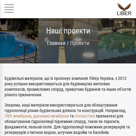
Наші проекти
Главная
/
Проекти
Будівельні матеріали, що їх пропонує компанія Лібер Україна, з 2012
року успішно використовуються для будівництва житлових
комплексів, промислових споруд, приватних будинків та інших об'єктів
різного призначення.
Зокрема, наші матеріали використовуються для облаштування
гідроізоляції різних будівельних ділянок та конструкцій. Наприклад,
ПВХ мембрани
,
дренажні мембрани
та
геотекстилі
призначені для
облаштування гідроізоляції підземних споруд, таких як паркінги,
фундаменти, пальові поля. Для гідроізоляції пожежних резервуарів та
резервуарів з питною водою, штучних водойм та басейнів;