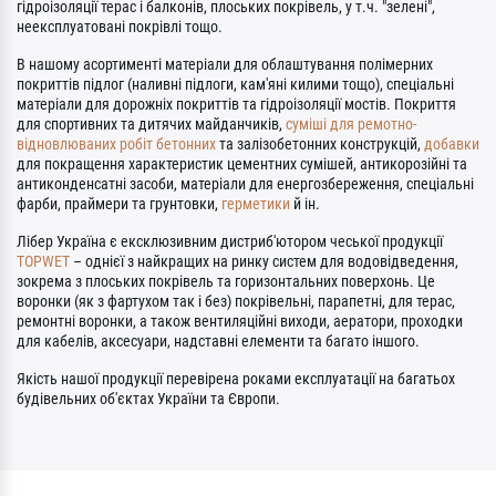
гідроізоляції терас і балконів, плоських покрівель, у т.ч. "зелені",
неексплуатовані покрівлі тощо.
В нашому асортименті матеріали для облаштування полімерних
покриттів підлог (наливні підлоги, кам'яні килими тощо), спеціальні
матеріали для дорожніх покриттів та гідроізоляції мостів. Покриття
для спортивних та дитячих майданчиків,
суміші для ремотно-
відновлюваних робіт бетонних
та залізобетонних конструкцій,
добавки
для покращення характеристик цементних сумішей, антикорозійні та
антиконденсатні засоби, матеріали для енергозбереження, спеціальні
фарби, праймери та грунтовки,
герметики
й ін.
Лібер Україна є ексклюзивним дистриб'ютором чеської продукції
TOPWET
– однієї з найкращих на ринку систем для водовідведення,
зокрема з плоських покрівель та горизонтальних поверхонь. Це
воронки (як з фартухом так і без) покрівельні, парапетні, для терас,
ремонтні воронки, а також вентиляційні виходи, аератори, проходки
для кабелів, аксесуари, надставні елементи та багато іншого.
Якість нашої продукції перевірена роками експлуатації на багатьох
будівельних об'єктах України та Європи.