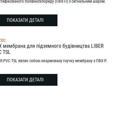
стифікованого полівінілхлориду (ПВХ-П) з сигнальним шаром.
ПОКАЗАТИ ДЕТАЛІ
TEC
Х мембрана для підземного будівництва LIBER
C TSL
ER PVC TSL являє собою неармовану гнучку мембрану з ПВХ-Р.
ПОКАЗАТИ ДЕТАЛІ