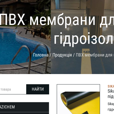
ПВХ мембрани дл
гідроізол
Головна
/
Продукція
/
ПВХ мембрани для п
SIK
Sik
під
Sik
AZICHEM
гід