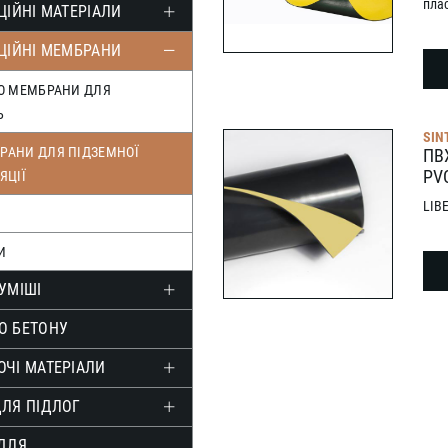
пла
ЦІЙНІ МАТЕРІАЛИ
ЦІЙНІ МЕМБРАНИ
ПО МЕМБРАНИ ДЛЯ
Ь
SIN
РАНИ ДЛЯ ПІДЗЕМНОЇ
ПВ
PV
ЯЦІЇ
LIB
И
УМІШІ
О БЕТОНУ
ЧІ МАТЕРІАЛИ
ДЛЯ ПІДЛОГ
 ДЛЯ