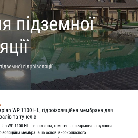
я підземної
яції
ідземної гідроізоляції
A
aplan WP 1100 HL, гідроізоляційна мембрана для
валів та тунелів
aplan WP 1100 HL – еластична, гомогенна, неармована рулонна
роізоляційна мембрана на основі високоякісного