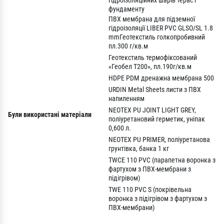
гідроізоляційних шарів терас і
фундаменту
ПВХ мембрана для підземної
гідроізоляції LIBER PVC GLSO/SL 1.8
mmГеотекстиль голкопробивний
пл.300 г/кв.м
Геотекстиль термофіксований
«Геобел Т200», пл.190г/кв.м
HDPE PDM дренажна мембрана 500
URDIN Metal Sheets листи з ПВХ
напиленням
NEOTEX PU JOINT LIGHT GREY,
Були використані матеріали
поліуретановий герметик, уніпак
0,600 л.
NEOTEX PU PRIMER, поліуретанова
грунтівка, банка 1 кг
TWCE 110 PVC (парапетна воронка з
фартухом з ПВХ-мембрани з
підігрівом)
TWE 110 PVC S (покрівельна
воронка з підігрівом з фартухом з
ПВХ-мембрани)