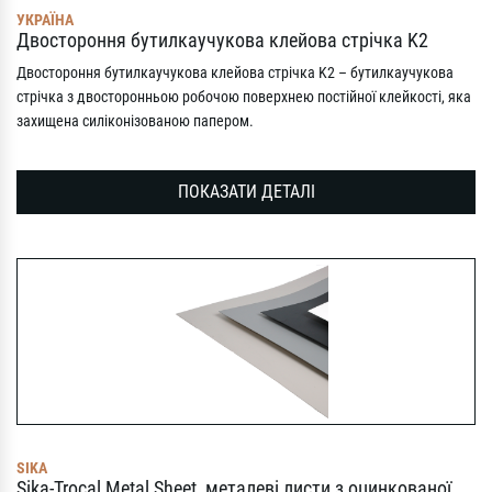
УКРАЇНА
Двостороння бутилкаучукова клейова стрічка K2
Двостороння бутилкаучукова клейова стрічка K2 – бутилкаучукова
стрічка з двосторонньою робочою поверхнею постійної клейкості, яка
захищена силіконізованою папером.
ПОКАЗАТИ ДЕТАЛІ
SIKA
Sika-Trocal Metal Sheet, металеві листи з оцинкованої