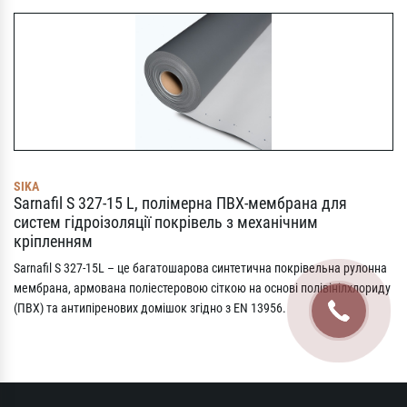
SIKA
Sarnafil S 327-15 L, полімерна ПВХ-мембрана для
систем гідроізоляції покрівель з механічним
кріпленням
Sarnafil S 327-15L – це багатошарова синтетична покрівельна рулонна
мембрана, армована поліестеровою сіткою на основі полівінілхлориду
(ПВХ) та антипіренових домішок згідно з EN 13956.