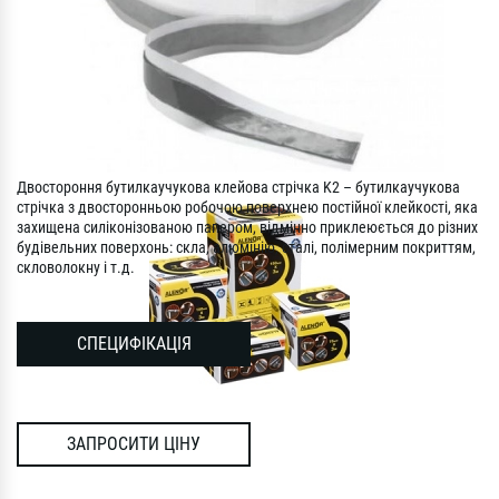
Двостороння бутилкаучукова клейова стрічка K2 – бутилкаучукова
стрічка з двосторонньою робочою поверхнею постійної клейкості, яка
захищена силіконізованою папером, відмінно приклеюється до різних
будівельних поверхонь: скла, алюмінію, сталі, полімерним покриттям,
скловолокну і т.д.
СПЕЦИФІКАЦІЯ
ЗАПРОСИТИ ЦІНУ