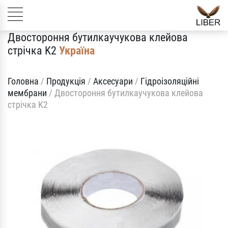
Двостороння бутилкаучукова клейова
стрічка K2
Україна
Головна
/
Продукція
/
Аксесуари
/
Гідроізоляційні
мембрани
/
Двостороння бутилкаучукова клейова
стрічка K2