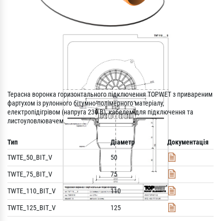
Терасна воронка горизонтального підключення TOPWET з привареним
фартухом із рулонного бітумно-полімерного матеріалу,
електропідігрівом (напруга 230 В), кабелем для підключення та
листоуловлювачем.
Тип
Діаметр
Документація
TWTE_50_BIT_V
50
TWTE_75_BIT_V
75
TWTE_110_BIT_V
110
TWTE_125_BIT_V
125