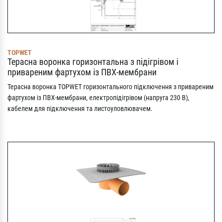
TOPWET
Терасна воронка горизонтальна з підігрівом і
привареним фартухом із ПВХ-мембрани
Терасна воронка TOPWET горизонтального підключення з привареним
фартухом із ПВХ-мембрани, електропідігрівом (напруга 230 В),
кабелем для підключення та листоуловлювачем.