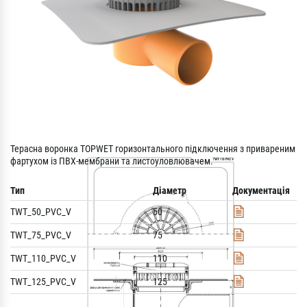
Терасна воронка TOPWET горизонтального підключення з привареним
фартухом із ПВХ-мембрани та листоуловлювачем.
Тип
Діаметр
Документація
TWT_50_PVC_V
50
TWT_75_PVC_V
75
TWT_110_PVC_V
110
TWT_125_PVC_V
125