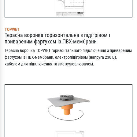
TOPWET
Терасна воронка горизонтальна з підігрівом і
привареним фартухом із ПВХ-мембрани
Терасна воронка TOPWET горизонтального підключення з привареним
фартухом із ПВХ-мембрани, електропідігрівом (напруга 230 В),
кабелем для підключення та листоуловлювачем.