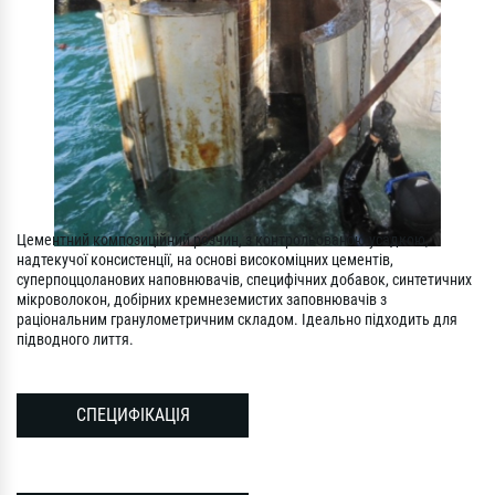
Цементний композиційний розчин, з контрольованою усадкою,
надтекучої консистенції, на основі високоміцних цементів,
суперпоццоланових наповнювачів, специфічних добавок, синтетичних
мікроволокон, добірних кремнеземистих заповнювачів з
раціональним гранулометричним складом. Ідеально підходить для
підводного лиття.
СПЕЦИФІКАЦІЯ