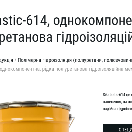
astic-614, однокомпоне
уретанова гідроізоляц
дукція
/
Полімерна гідроізоляція (поліуретани, полісечовини
4, однокомпонентна, рідка поліуретанова гідроізоляційна м
Sikalastic-614 ц
нанесення, на ос
надійна гідроізо
СПЕЦИ