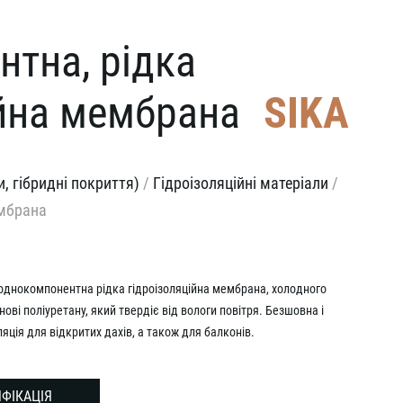
нтна, рідка
ійна мембрана
SIKA
, гібридні покриття)
/
Гідроізоляційні матеріали
/
ембрана
е однокомпонентна рідка гідроізоляційна мембрана, холодного
нові поліуретану, який твердіє від вологи повітря. Безшовна і
ляція для відкритих дахів, а також для балконів.
ФІКАЦІЯ