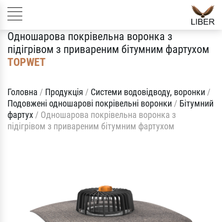
Одношарова покрівельна воронка з
підігрівом з привареним бітумним фартухом
TOPWET
Головна
/
Продукція
/
Системи водовідводу, воронки
/
Подовжені одношарові покрівельні воронки
/
Бітумний
фартух
/
Одношарова покрівельна воронка з
підігрівом з привареним бітумним фартухом