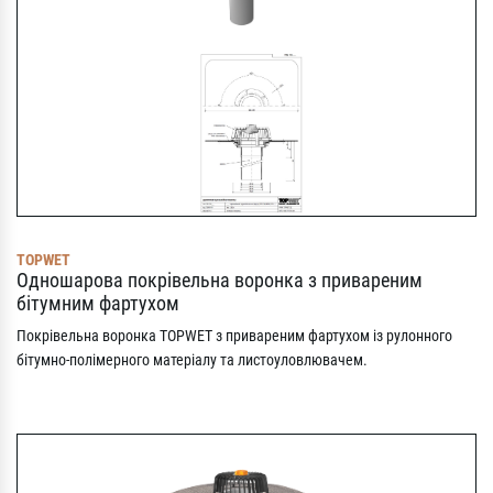
TOPWET
Одношарова покрівельна воронка з привареним
бітумним фартухом
Покрівельна воронка TOPWET з привареним фартухом із рулонного
бітумно-полімерного матеріалу та листоуловлювачем.