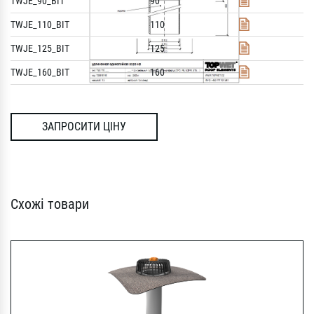
TWJE_90_BIT
90
TWJE_110_BIT
110
TWJE_125_BIT
125
TWJE_160_BIT
160
ЗАПРОСИТИ ЦІНУ
Схожі товари