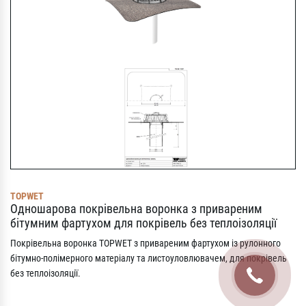
TOPWET
Одношарова покрівельна воронка з привареним
бітумним фартухом для покрівель без теплоізоляції
Покрівельна воронка TOPWET з привареним фартухом із рулонного
бітумно-полімерного матеріалу та листоуловлювачем, для покрівель
без теплоізоляції.