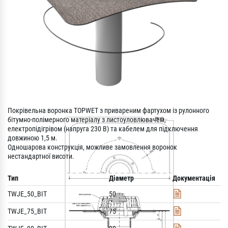
Покрівельна воронка TOPWET з привареним фартухом із рулонного
бітумно-полімерного матеріалу з листоуловлювачем,
електропідігрівом (напруга 230 В) та кабелем для підключення
довжиною 1,5 м.
Одношарова конструкція, можливе замовлення воронок
нестандартної висоти.
Тип
Діаметр
Документація
TWJE_50_BIT
50
TWJE_75_BIT
75