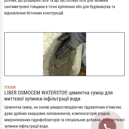
розчин, що розширюється та що застосовується для заливки
сантиметрової товщини в точні кріплення або для будівництва та
відновлення бетонних конструкцій.
ІТАЛІЯ
LIBER OSMOCEM WATERSTOP, цементна суміш для
миттєвої зупинки інфільтрації води
Цементна суміш, на основі швидкотвердіючих гідравлічних в’яжучих,
дуже дрібних кварцових заповнювачів, компенсаторів усадки,
мікронізованих гідрофобізаторів та спеціальних добавок, для миттєвої
зупинки інфільтрації води.