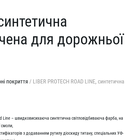
синтетична
чена для дорожньої
ні покриття
/
LIBER PROTECH ROAD LINE, синтетична
oad Line – швидковисихаюча синтетична світловідбиваюча фарба, на
 смоли,
стифікаторів з додаванням рутилу діоскиду титану, спеціальних УФ-