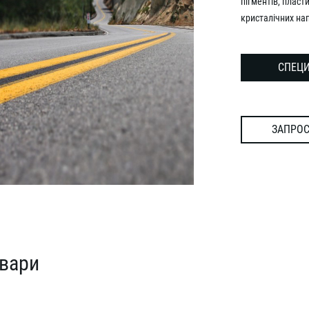
пігментів, пласт
кристалічних на
СПЕЦИ
ЗАПРОС
овари