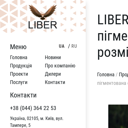
LIBE
пігм
Меню
UA
RU
розм
Головна
Новини
Продукція
Про компанію
Проекти
Дилери
Головна
/
Про
Послуги
Контакти
пігментована
Контакти
+38 (044) 364 22 53
Україна, 02105, м. Київ, вул.
Тампере, 5