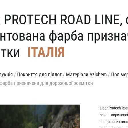
R PROTECH ROAD LINE, 
ентована фарба призна
ітки
ІТАЛІЯ
дукція
/
Покриття для підлог
/
Матеріали Azichem
/
Полімер
 фарба призначена для дорожньої розмітки
Liber Protech R
основі акрилової
спеціальних пла