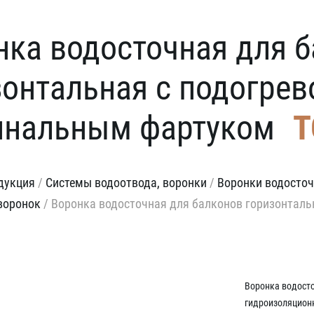
нка водосточная для 
зонтальная с подогре
инальным фартуком
T
дукция
/
Системы водоотвода, воронки
/
Воронки водосточ
воронок
/
Воронка водосточная для балконов горизонталь
Воронка водост
гидроизоляцион