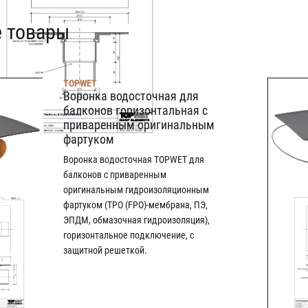
 товары
TOPWET
Воронка водосточная для
балконов горизонтальная с
приваренным оригинальным
фартуком
Воронка водосточная TOPWET для
балконов с приваренным
оригинальным гидроизоляционным
фартуком (TPO (FPO)-мембрана, ПЭ,
ЭПДМ, oбмазочная гидроизоляция),
горизонтальное подключение, с
защитной решеткой.