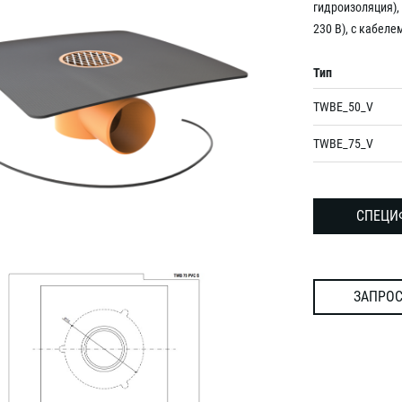
гидроизоляция),
230 В), с кабел
Тип
TWBE_50_V
TWBE_75_V
СПЕЦИ
ЗАПРОС