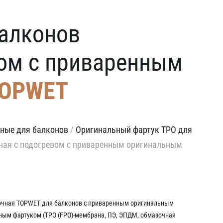
балконов
вом с приваренным
OPWET
ные для балконов
/
Оригинальный фартук TPO для
ная с подогревом с приваренным оригинальным
очная TOPWET для балконов с приваренным оригинальным
ным фартуком (TPO (FPO)-мембрана, ПЭ, ЭПДМ, oбмазочная