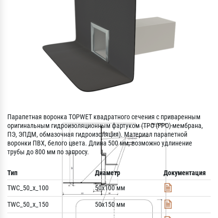
Парапетная воронка TOPWET квадратного сечения с приваренным
оригинальным гидроизоляционным фартуком (TPO (FPO)-мембрана,
ПЭ, ЭПДМ, oбмазочная гидроизоляция). Материал парапетной
воронки ПВХ, белого цвета. Длина 500 мм, возможно удлинение
трубы до 800 мм по запросу.
Тип
Диаметр
Документация
TWC_50_x_100
50x100 мм
TWC_50_x_150
50x150 мм