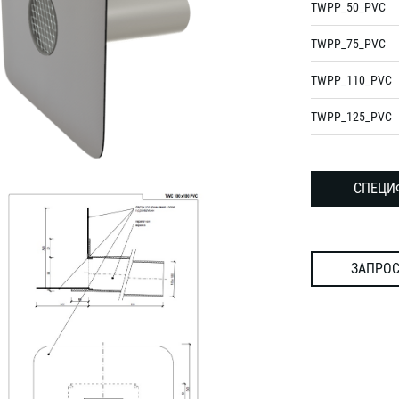
TWPP_50_PVC
TWPP_75_PVC
TWPP_110_PVC
TWPP_125_PVC
СПЕЦИ
ЗАПРОС