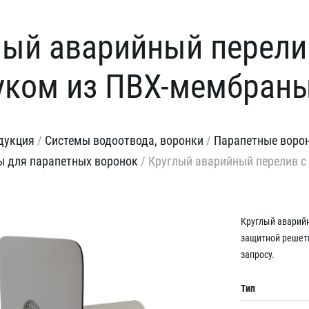
лый аварийный перели
уком из ПВХ-мембран
дукция
/
Системы водоотвода, воронки
/
Парапетные ворон
 для парапетных воронок
/
Круглый аварийный перелив 
Круглый аварий
защитной решетк
запросу.
Тип