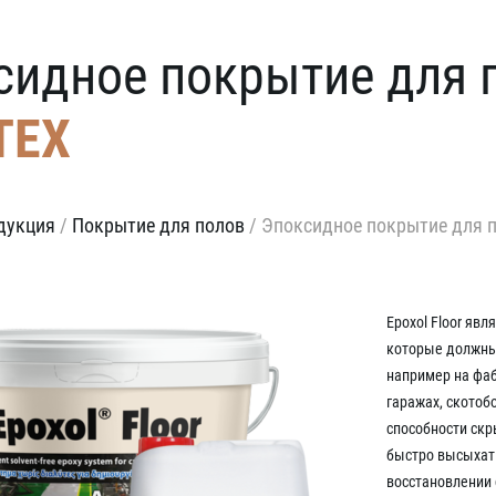
сидное покрытие для п
TEX
дукция
/
Покрытие для полов
/
Эпоксидное покрытие для по
Epoxol Floor яв
которые должны
например на фаб
гаражах, скотоб
способности скр
быстро высыхать
восстановлении