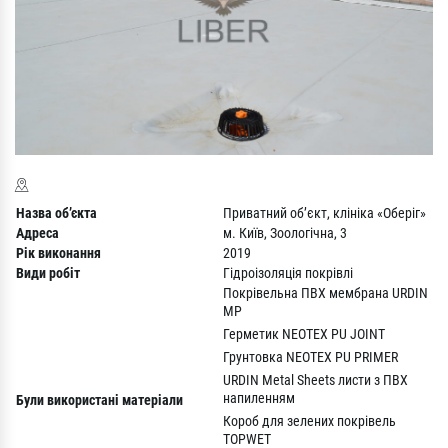
Назва об’єкта
Приватний об’єкт, клініка «Оберіг»
Адреса
м. Київ, Зоологічна, 3
Рік виконання
2019
Види робіт
Гідроізоляція покрівлі
Покрівельна ПВХ мембрана URDIN
MP
Герметик NEOTEX PU JOINT
Грунтовка NEOTEX PU PRIMER
URDIN Metal Sheets листи з ПВХ
напиленням
Були використані матеріали
Короб для зелених покрівель
TOPWET