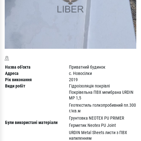
Назва об’єкта
Приватний будинок
Адреса
с. Новосілки
Рік виконання
2019
Види робіт
Гідроізоляція покрівлі
Покрівельна ПВХ мембрана URDIN
МP 1,5
Геотекстиль голкопробивний пл.300
г/кв.м
Грунтовка NEOTEX PU PRIMER
Були використані матеріали
Герметик Neotex PU Joint
URDIN Metal Sheets листи з ПВХ
напиленням