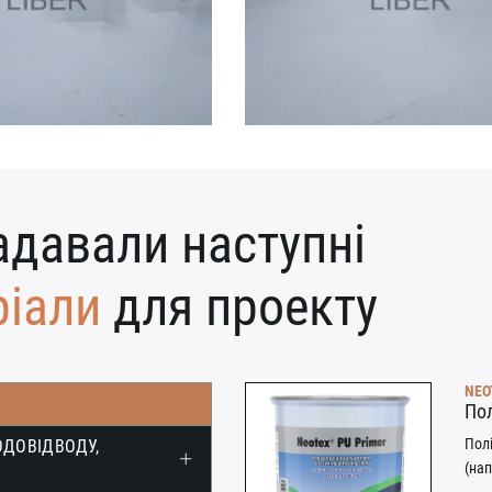
адавали наступні
ріали
для проекту
NEO
Пол
Пол
ОДОВІДВОДУ,
(нап