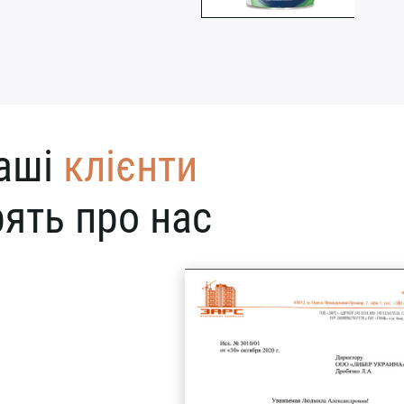
аші
клієнти
ять про нас