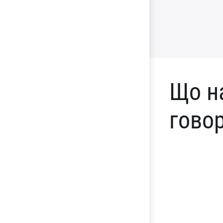
Що н
говор