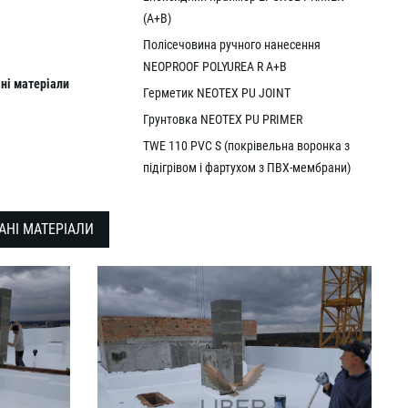
(A+В)
Полісечовина ручного нанесення
NEOPROOF POLYUREA R A+В
ні
матер
і
али
Герметик NEOTEX PU JOINT
Грунтовка NEOTEX PU PRIMER
TWE 110 PVC S (покрівельна воронка з
підігрівом і фартухом з ПВХ-мембрани)
АНІ МАТЕРІАЛИ