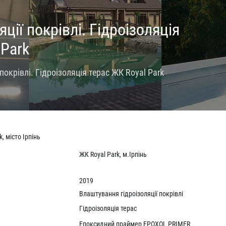
ції покрівлі. Гідроізоляція
 Park
окрівлі. Гідроізоляція терас ЖК Royal Park
, місто Ірпінь
ЖК Royal Park, м.Ірпінь
2019
Влаштування гідроізоляції покрівлі
Гідроізоляція терас
Епоксидний праймер EPOXOL PRIMER