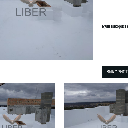
Б
у
ли
використа
ВИКОРИСТ