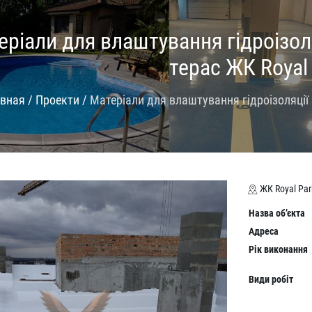
ріали для влаштування гідроізоля
терас ЖК Royal
авная
/
Проекти
/
Матеріали для влаштування гідроізоляції п
ЖК Royal Park
Назва об
’
є
кта
Адрес
а
Рік виконання
Вид
и
р
о
біт