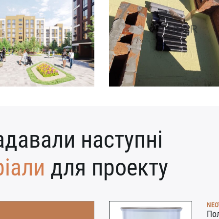
адавали наступні
ріали
для проекту
NEO
Пол