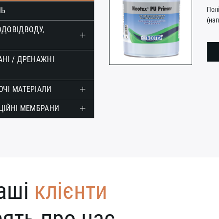
Пол
ЛЬ
(нап
ОДОВІДВОДУ,
НІ / ДРЕНАЖНІ
ЧІ МАТЕРІАЛИ
ЦІЙНІ МЕМБРАНИ
аші
клієнти
ять про нас