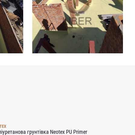
TEX
іуретанова грунтівка Neotex PU Primer