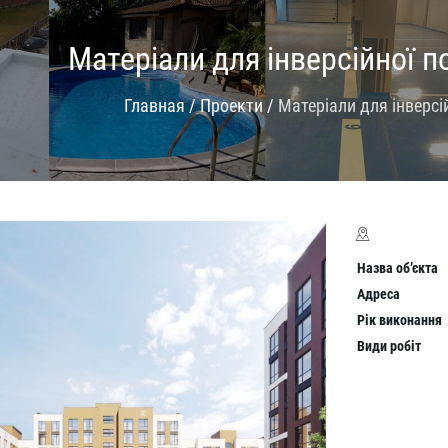
Матеріали для інверсійної п
Главная
/
Проекти
/
Матеріали для інверсі
Назва об
’
є
кта
Адреса
Рік виконання
Вид
и
р
о
б
і
т