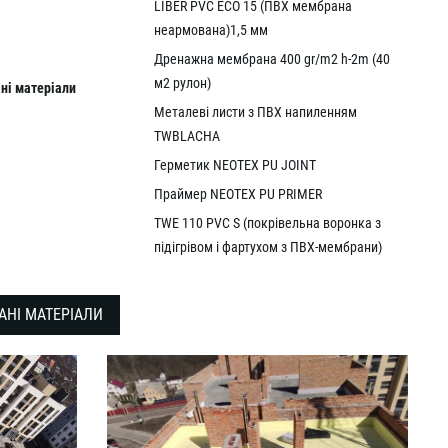
LIBER PVC ECO 15 (ПВХ мембрана
неармована)1,5 мм
Дренажна мембрана 400 gr/m2 h-2m (40
м2 рулон)
ні
матер
і
ал
и
Металеві листи з ПВХ напиленням
TWBLACHA
Герметик NEOTEX PU JOINT
Праймер NEOTEX PU PRIMER
TWE 110 PVC S (покрівельна воронка з
підігрівом і фартухом з ПВХ-мембрани)
АНІ МАТЕРІАЛИ