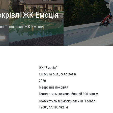
окрівлі ЖК Емоція
йної покрівлі ЖК Емоція
ЖК “Емоція”
Київська обл., село Хотів
2020
Інверсійна покрівля
Геотекстиль голкопробивний 300 г/кв.м
Геотекстиль термоскріплений “Геобел
Т200”, пл.190г/кв.м