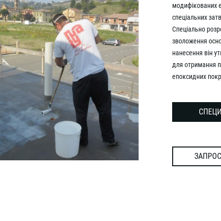
модифікованих е
спеціальних зат
Спеціально розр
зволоження основ
нанесення він у
для отримання п
епоксидних покр
СПЕЦИ
ЗАПРОС