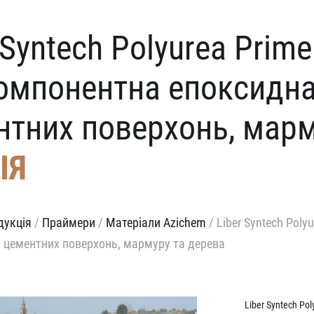
 Syntech Polyurea Prime
омпонентна епоксидна
нтних поверхонь, марм
ІЯ
дукція
/
Праймери
/
Матеріали Azichem
/
Liber Syntech Pol
 цементних поверхонь, мармуру та дерева
Liber Syntech Po