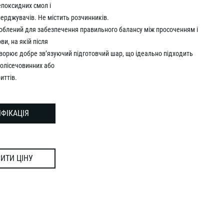
поксидних смол і
верджувачів. Не містить розчинників.
облений для забезпечення правильного балансу між просоченням і
и, на якій після
творює добре зв’язуючий підготовчий шар, що ідеально підходить
олісечовинних або
иттів.
ФІКАЦІЯ
ИТИ ЦІНУ