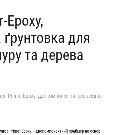
r-Epoxy,
 ґрунтовка для
уру та дерева
yurea Primer-Epoxy, двокомпонентна епоксидна
lyurea Primer-Epoxy – двокомпонентний праймер на основі